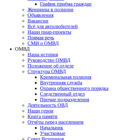
График приёма граждан
Женщины в полиции
Объявления
Вакансии
Всё для автолюбителей
Наши пиар-проекты
Прямая речь
СМИ о ОМВД
ОМВД
Наша история
Руководство ОМВД
Положение об отделе
Структура ОМВД
Криминальная полиция
Внутренняя служба
Охрана общественного порядка
Следственный отдел
Прочие подразделения
Деятельность ОВД
Наши герои
Книга памяти
Отчёты перед населением
Начальник
Участковые
Совет Ветеранов