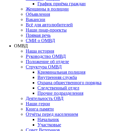
График приёма граждан
Женщины в полиции
Объявления
Вакансии
Всё для автолюбителей
Наши пиар-проекты
Прямая речь
СМИ о ОМВД
ОМВД
Наша история
Руководство ОМВД
Положение об отделе
Структура ОМВД
Криминальная полиция
Внутренняя служба
Охрана общественного порядка
Следственный отдел
Прочие подразделения
Деятельность ОВД
Наши герои
Книга памяти
Отчёты перед населением
Начальник
Участковые
Совет Ветеранов