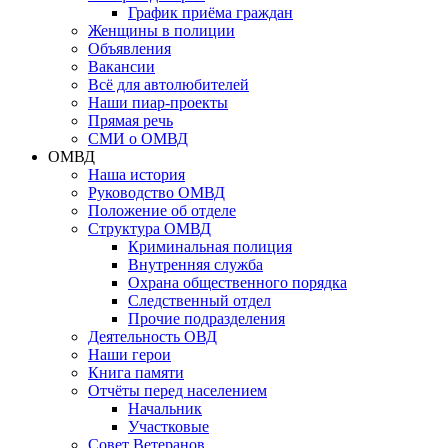
График приёма граждан
Женщины в полиции
Объявления
Вакансии
Всё для автолюбителей
Наши пиар-проекты
Прямая речь
СМИ о ОМВД
ОМВД
Наша история
Руководство ОМВД
Положение об отделе
Структура ОМВД
Криминальная полиция
Внутренняя служба
Охрана общественного порядка
Следственный отдел
Прочие подразделения
Деятельность ОВД
Наши герои
Книга памяти
Отчёты перед населением
Начальник
Участковые
Совет Ветеранов