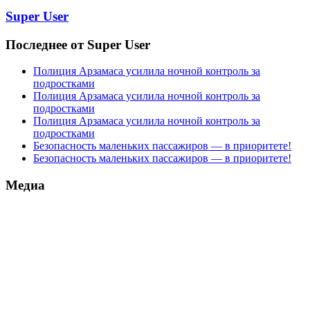
Super User
Последнее от Super User
Полиция Арзамаса усилила ночной контроль за
подростками
Полиция Арзамаса усилила ночной контроль за
подростками
Полиция Арзамаса усилила ночной контроль за
подростками
Безопасность маленьких пассажиров — в приоритете!
Безопасность маленьких пассажиров — в приоритете!
Медиа