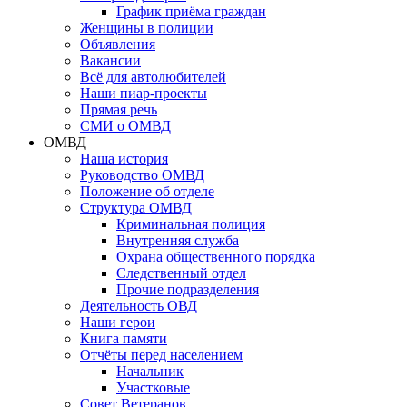
График приёма граждан
Женщины в полиции
Объявления
Вакансии
Всё для автолюбителей
Наши пиар-проекты
Прямая речь
СМИ о ОМВД
ОМВД
Наша история
Руководство ОМВД
Положение об отделе
Структура ОМВД
Криминальная полиция
Внутренняя служба
Охрана общественного порядка
Следственный отдел
Прочие подразделения
Деятельность ОВД
Наши герои
Книга памяти
Отчёты перед населением
Начальник
Участковые
Совет Ветеранов