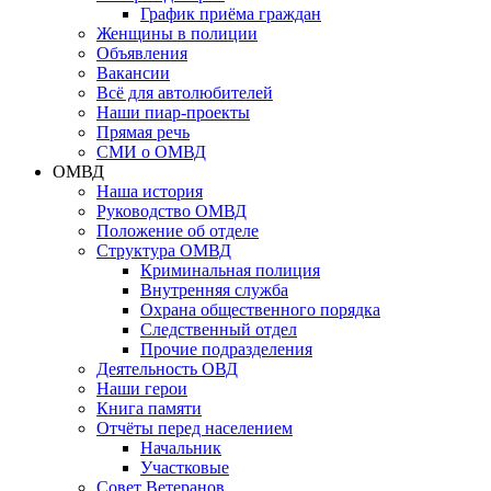
График приёма граждан
Женщины в полиции
Объявления
Вакансии
Всё для автолюбителей
Наши пиар-проекты
Прямая речь
СМИ о ОМВД
ОМВД
Наша история
Руководство ОМВД
Положение об отделе
Структура ОМВД
Криминальная полиция
Внутренняя служба
Охрана общественного порядка
Следственный отдел
Прочие подразделения
Деятельность ОВД
Наши герои
Книга памяти
Отчёты перед населением
Начальник
Участковые
Совет Ветеранов