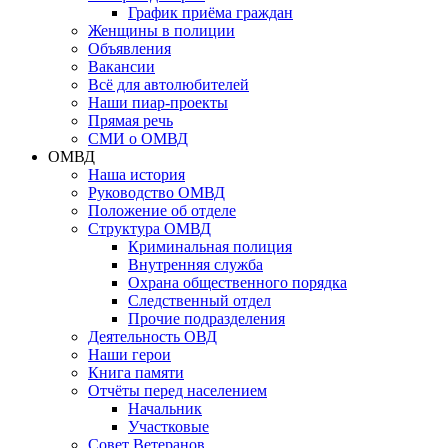
График приёма граждан
Женщины в полиции
Объявления
Вакансии
Всё для автолюбителей
Наши пиар-проекты
Прямая речь
СМИ о ОМВД
ОМВД
Наша история
Руководство ОМВД
Положение об отделе
Структура ОМВД
Криминальная полиция
Внутренняя служба
Охрана общественного порядка
Следственный отдел
Прочие подразделения
Деятельность ОВД
Наши герои
Книга памяти
Отчёты перед населением
Начальник
Участковые
Совет Ветеранов