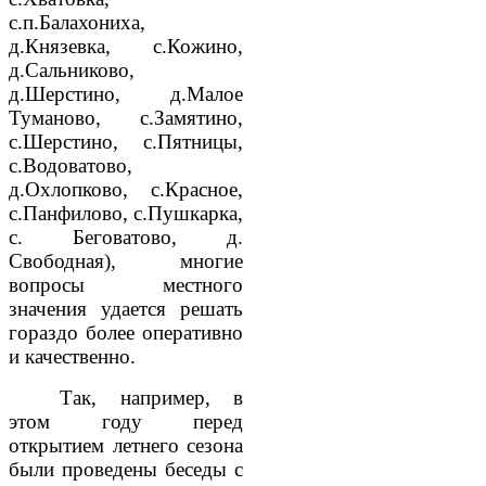
с.п.Балахониха,
д.Князевка, с.Кожино,
д.Сальниково,
д.Шерстино, д.Малое
Туманово, с.Замятино,
с.Шерстино, с.Пятницы,
с.Водоватово,
д.Охлопково, с.Красное,
с.Панфилово, с.Пушкарка,
с. Беговатово, д.
Свободная), многие
вопросы местного
значения удается решать
гораздо более оперативно
и качественно.
Так, например, в
этом году перед
открытием летнего сезона
были проведены беседы с