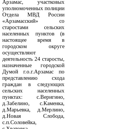
Арзамас, участковых
уполномоченных полиции
Отдела МВД России
«Арзамасский» со
старостами сельских
населенных пунктов (в
настоящее время в
городском округе
осуществляют
деятельность 24 старосты,
назначенные городской
Думой г.о.г.Арзамас по
представлению схода
граждан в следующих
сельских населенных
пунктах: с.Веригино,
д.Забелино, с.Каменка,
д.Марьевка, д.Мерлино,
д.Новая Слобода,
с.п.Соловейка,
с.Хватовка,