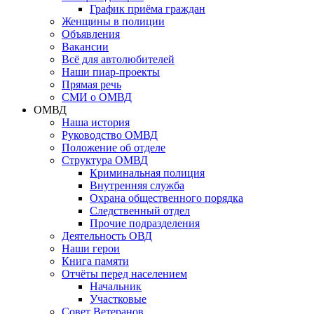
График приёма граждан
Женщины в полиции
Объявления
Вакансии
Всё для автолюбителей
Наши пиар-проекты
Прямая речь
СМИ о ОМВД
ОМВД
Наша история
Руководство ОМВД
Положение об отделе
Структура ОМВД
Криминальная полиция
Внутренняя служба
Охрана общественного порядка
Следственный отдел
Прочие подразделения
Деятельность ОВД
Наши герои
Книга памяти
Отчёты перед населением
Начальник
Участковые
Совет Ветеранов