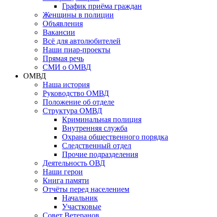
График приёма граждан
Женщины в полиции
Объявления
Вакансии
Всё для автолюбителей
Наши пиар-проекты
Прямая речь
СМИ о ОМВД
ОМВД
Наша история
Руководство ОМВД
Положение об отделе
Структура ОМВД
Криминальная полиция
Внутренняя служба
Охрана общественного порядка
Следственный отдел
Прочие подразделения
Деятельность ОВД
Наши герои
Книга памяти
Отчёты перед населением
Начальник
Участковые
Совет Ветеранов