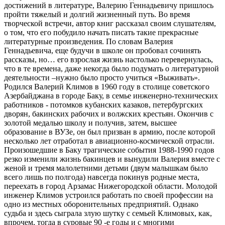
достижений в литературе, Валерию Геннадьевичу пришлось
пройти тяжелый и долгий жизненный путь. Во время
творческой встречи, автор книг рассказал своим слушателям,
о том, что его побудило начать писать такие прекрасные
литературные произведения. По словам Валерия
Геннадьевича, еще будучи в школе он пробовал сочинять
рассказы, но… его взрослая жизнь настолько перевернулась,
что в те времена, даже некогда было подумать о литературной
деятельности –нужно было просто учиться «Выживать».
Родился Валерий Климов в 1960 году в столице советского
Азербайджана в городе Баку, в семье инженерно-технических
работников - потомков кубанских казаков, петербургских
дворян, бакинских рабочих и волжских крестьян. Окончив с
золотой медалью школу и получив, затем, высшее
образование в ВУЗе, он был призван в армию, после которой
несколько лет отработал в авиационно-космической отрасли.
Произошедшие в Баку трагические события 1988-1990 годов
резко изменили жизнь бакинцев и вынудили Валерия вместе с
женой и тремя малолетними детьми (двум малышкам было
всего лишь по полгода) навсегда покинув родные места,
переехать в город Арзамас Нижегородской области. Молодой
инженер Климов устроился работать по своей профессии на
одно из местных оборонительных предприятий. Однако
судьба и здесь сыграла злую шутку с семьей Климовых, как,
впрочем, тогда в суровые 90 -е годы и с многими