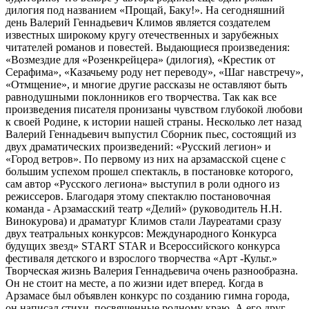
дилогия под названием «Прощай, Баку!». На сегодняшний
день Валерий Геннадьевич Климов является создателем
известных широкому кругу отечественных и зарубежных
читателей романов и повестей. Выдающиеся произведения:
«Возмездие для «Розенкрейцера» (дилогия), «Крестик от
Серафима», «Казачьему роду нет переводу», «Шаг навстречу»,
«Отмщение», и многие другие рассказы не оставляют быть
равнодушными поклонников его творчества. Так как все
произведения писателя пронизаны чувством глубокой любови
к своей Родине, к истории нашей страны. Несколько лет назад
Валерий Геннадьевич выпустил Сборник пьес, состоящий из
двух драматических произведений: «Русский легион» и
«Город ветров». По первому из них на арзамасской сцене с
большим успехом прошел спектакль, в постановке которого,
сам автор «Русского легиона» выступил в роли одного из
режиссеров. Благодаря этому спектаклю постановочная
команда - Арзамасский театр «Делий» (руководитель Н.Н.
Винокурова) и драматург Климов стали Лауреатами сразу
двух театральных конкурсов: Международного Конкурса
будущих звезд» START STAR и Всероссийского конкурса
фестиваля детского и взрослого творчества «Арт -Культ.»
Творческая жизнь Валерия Геннадьевича очень разнообразна.
Он не стоит на месте, а по жизни идет вперед. Когда в
Арзамасе был объявлен конкурс по созданию гимна города,
он написал стихи, посвященные родному краю. А его друг,