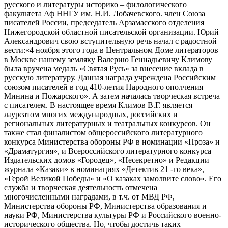
русского и литературы историко – филологического
факультета Аф ННГУ им. Н.И. Лобачевского. член Союза
писателей России, председатель Арзамасского отделения
Нижегородской областной писательской организации. Юрий
Александрович свою вступительную речь начал с радостной
вести:«4 ноября этого года в Центральном Доме литераторов
в Москве нашему земляку Валерию Геннадьевичу Климову
была вручена медаль «Святая Русь» за внесение вклада в
русскую литературу. Данная награда учреждена Российским
союзом писателей в год 410-летия Народного ополчения
Минина и Пожарского». А затем началась творческая встреча
с писателем. В настоящее время Климов В.Г. является
лауреатом многих международных, российских и
региональных литературных и театральных конкурсов. Он
также стал финалистом общероссийского литературного
конкурса Министерства обороны РФ в номинации «Проза» и
«Драматургия», и Всероссийского литературного конкурса
Издательских домов «Городец», «Несекретно» и Редакции
журнала «Казаки» в номинациях «Детектив 21 -го века»,
«Герой Великой Победы» и «О казаках замолвите слово». Его
служба и творческая деятельность отмечена
многочисленными наградами, в т.ч. от МВД РФ,
Министерства обороны РФ, Министерства образования и
науки РФ, Министерства культуры РФ и Российского военно-
исторического общества. Но, чтобы достичь таких