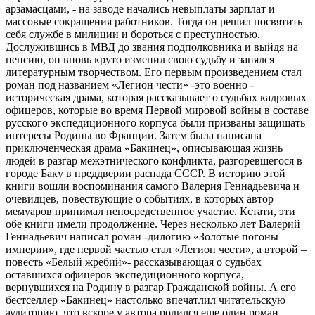
арзамасцами, - на заводе начались невыплаты зарплат и
массовые сокращения работников. Тогда он решил посвятить
себя службе в милиции и бороться с преступностью.
Дослужившись в МВД до звания подполковника и выйдя на
пенсию, он вновь круто изменил свою судьбу и занялся
литературным творчеством. Его первым произведением стал
роман под названием «Легион чести» -это военно -
историческая драма, которая рассказывает о судьбах кадровых
офицеров, которые во время Первой мировой войны в составе
русского экспедиционного корпуса были призваны защищать
интересы Родины во Франции. Затем была написана
приключенческая драма «Бакинец», описывающая жизнь
людей в разгар межэтнического конфликта, разгоревшегося в
городе Баку в преддверии распада СССР. В историю этой
книги вошли воспоминания самого Валерия Геннадьевича и
очевидцев, повествующие о событиях, в которых автор
мемуаров принимал непосредственное участие. Кстати, эти
обе книги имели продолжение. Через несколько лет Валерий
Геннадьевич написал роман -дилогию «Золотые погоны
империи», где первой частью стал «Легион чести», а второй –
повесть «Белый жребий»- рассказывающая о судьбах
оставшихся офицеров экспедиционного корпуса,
вернувшихся на Родину в разгар Гражданской войны. А его
бестселлер «Бакинец» настолько впечатлил читательскую
аудиторию, что вскоре у автора родился еще один роман –