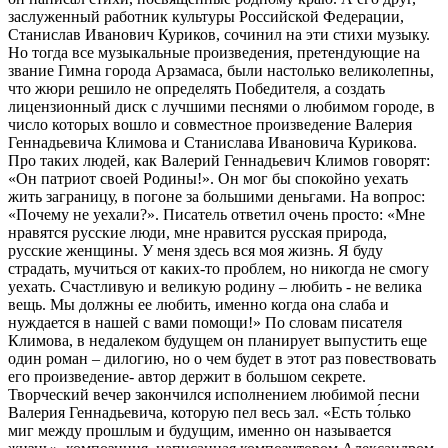
заслуженный работник культуры Российской Федерации,
Станислав Иванович Куриков, сочинил на эти стихи музыку.
Но тогда все музыкальные произведения, претендующие на
звание Гимна города Арзамаса, были настолько великолепны,
что жюри решило не определять Победителя, а создать
лицензионный диск с лучшими песнями о любимом городе, в
число которых вошло и совместное произведение Валерия
Геннадьевича Климова и Станислава Ивановича Курикова.
Про таких людей, как Валерий Геннадьевич Климов говорят:
«Он патриот своей Родины!». Он мог бы спокойно уехать
жить заграницу, в погоне за большими деньгами. На вопрос:
«Почему не уехали?». Писатель ответил очень просто: «Мне
нравятся русские люди, мне нравится русская природа,
русские женщины. У меня здесь вся моя жизнь. Я буду
страдать, мучиться от каких-то проблем, но никогда не смогу
уехать. Счастливую и великую родину – любить - не велика
вещь. Мы должны ее любить, именно когда она слаба и
нуждается в нашей с вами помощи!» По словам писателя
Климова, в недалеком будущем он планирует выпустить еще
один роман – дилогию, но о чем будет в этот раз повествовать
его произведение- автор держит в большом секрете.
Творческий вечер закончился исполнением любимой песни
Валерия Геннадьевича, которую пел весь зал. «Есть то́лько
миг между прошлым и будущим, именно он называется