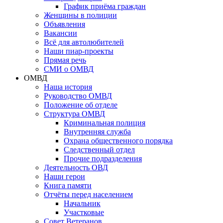
График приёма граждан
Женщины в полиции
Объявления
Вакансии
Всё для автолюбителей
Наши пиар-проекты
Прямая речь
СМИ о ОМВД
ОМВД
Наша история
Руководство ОМВД
Положение об отделе
Структура ОМВД
Криминальная полиция
Внутренняя служба
Охрана общественного порядка
Следственный отдел
Прочие подразделения
Деятельность ОВД
Наши герои
Книга памяти
Отчёты перед населением
Начальник
Участковые
Совет Ветеранов