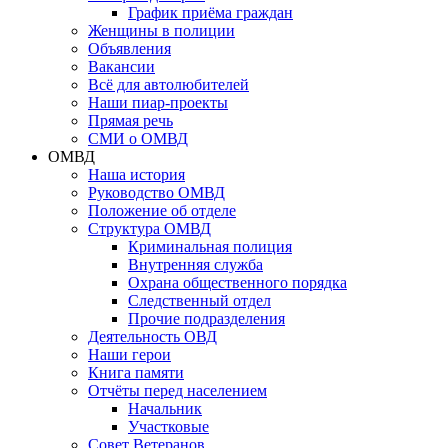
График приёма граждан
Женщины в полиции
Объявления
Вакансии
Всё для автолюбителей
Наши пиар-проекты
Прямая речь
СМИ о ОМВД
ОМВД
Наша история
Руководство ОМВД
Положение об отделе
Структура ОМВД
Криминальная полиция
Внутренняя служба
Охрана общественного порядка
Следственный отдел
Прочие подразделения
Деятельность ОВД
Наши герои
Книга памяти
Отчёты перед населением
Начальник
Участковые
Совет Ветеранов