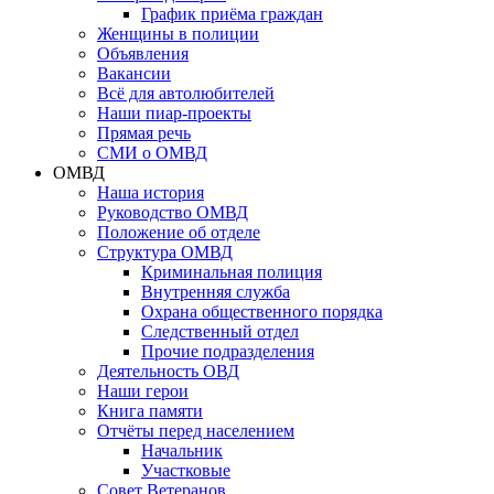
График приёма граждан
Женщины в полиции
Объявления
Вакансии
Всё для автолюбителей
Наши пиар-проекты
Прямая речь
СМИ о ОМВД
ОМВД
Наша история
Руководство ОМВД
Положение об отделе
Структура ОМВД
Криминальная полиция
Внутренняя служба
Охрана общественного порядка
Следственный отдел
Прочие подразделения
Деятельность ОВД
Наши герои
Книга памяти
Отчёты перед населением
Начальник
Участковые
Совет Ветеранов