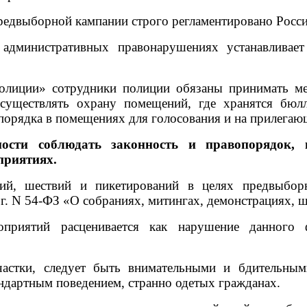
предвыборной кампании строго регламентировано Росси
административных правонарушениях устанавливает
олиции» сотрудники полиции обязаны принимать м
существлять охрану помещений, где хранятся бюлл
порядка в помещениях для голосования и на прилегаю
мости соблюдать законность и правопорядок,
приятиях.
ций, шествий и пикетирований в целях предвыбор
г. N 54-ФЗ «О собраниях, митингах, демонстрациях, ш
оприятий расценивается как нарушение данного 
астки, следует быть внимательными и бдительны
дартным поведением, странно одетых гражданах.