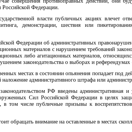
чае совершения противоправных действий, они будут
 Российской Федерации.
ударственной власти публичных акциях влечет отв
митинга, демонстрации, шествия или пикетирован
йской Федерации об административных правонарушени
ционных материалов с нарушением требований законод
онных либо агитационных материалов, относящихся к
ушением законодательства о выборах и референдумах (
нных местах в состоянии опьянения попадает под дей
 наложение административного штрафа или администра
а
законодательством РФ введены административная и 
оруженных Сил Российской Федерации в целях защи
, в том числе публичные призывы к воспрепятств
оит обращать внимание на оставленные в местах скопл