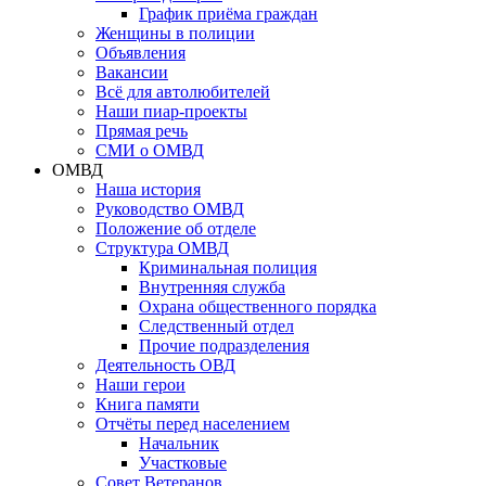
График приёма граждан
Женщины в полиции
Объявления
Вакансии
Всё для автолюбителей
Наши пиар-проекты
Прямая речь
СМИ о ОМВД
ОМВД
Наша история
Руководство ОМВД
Положение об отделе
Структура ОМВД
Криминальная полиция
Внутренняя служба
Охрана общественного порядка
Следственный отдел
Прочие подразделения
Деятельность ОВД
Наши герои
Книга памяти
Отчёты перед населением
Начальник
Участковые
Совет Ветеранов