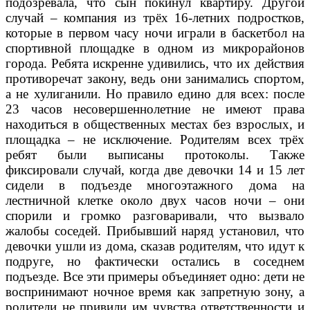
подозревала, что сын покинул квартиру. Другой
случай – компания из трёх 16-летних подростков,
которые в первом часу ночи играли в баскетбол на
спортивной площадке в одном из микрорайонов
города. Ребята искренне удивились, что их действия
противоречат закону, ведь они занимались спортом,
а не хулиганили. Но правило едино для всех: после
23 часов несовершеннолетние не имеют права
находиться в общественных местах без взрослых, и
площадка – не исключение. Родителям всех трёх
ребят были выписаны протоколы. Также
фиксировали случай, когда две девочки 14 и 15 лет
сидели в подъезде многоэтажного дома на
лестничной клетке около двух часов ночи – они
спорили и громко разговаривали, что вызвало
жалобы соседей. Прибывший наряд установил, что
девочки ушли из дома, сказав родителям, что идут к
подруге, но фактически остались в соседнем
подъезде. Все эти примеры объединяет одно: дети не
воспринимают ночное время как запретную зону, а
родители не привили им чувства ответственности и