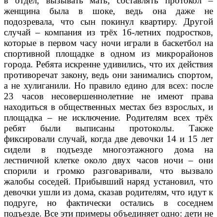
в отдел, вызывать мать, составлять протокол –
женщина была в шоке, ведь она даже не
подозревала, что сын покинул квартиру. Другой
случай – компания из трёх 16-летних подростков,
которые в первом часу ночи играли в баскетбол на
спортивной площадке в одном из микрорайонов
города. Ребята искренне удивились, что их действия
противоречат закону, ведь они занимались спортом,
а не хулиганили. Но правило едино для всех: после
23 часов несовершеннолетние не имеют права
находиться в общественных местах без взрослых, и
площадка – не исключение. Родителям всех трёх
ребят были выписаны протоколы. Также
фиксировали случай, когда две девочки 14 и 15 лет
сидели в подъезде многоэтажного дома на
лестничной клетке около двух часов ночи – они
спорили и громко разговаривали, что вызвало
жалобы соседей. Прибывший наряд установил, что
девочки ушли из дома, сказав родителям, что идут к
подруге, но фактически остались в соседнем
подъезде. Все эти примеры объединяет одно: дети не