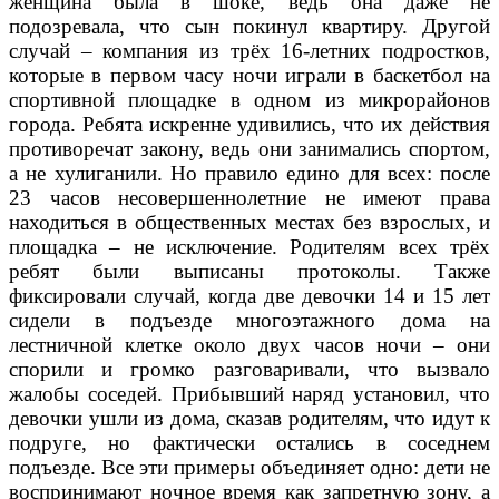
женщина была в шоке, ведь она даже не
подозревала, что сын покинул квартиру. Другой
случай – компания из трёх 16-летних подростков,
которые в первом часу ночи играли в баскетбол на
спортивной площадке в одном из микрорайонов
города. Ребята искренне удивились, что их действия
противоречат закону, ведь они занимались спортом,
а не хулиганили. Но правило едино для всех: после
23 часов несовершеннолетние не имеют права
находиться в общественных местах без взрослых, и
площадка – не исключение. Родителям всех трёх
ребят были выписаны протоколы. Также
фиксировали случай, когда две девочки 14 и 15 лет
сидели в подъезде многоэтажного дома на
лестничной клетке около двух часов ночи – они
спорили и громко разговаривали, что вызвало
жалобы соседей. Прибывший наряд установил, что
девочки ушли из дома, сказав родителям, что идут к
подруге, но фактически остались в соседнем
подъезде. Все эти примеры объединяет одно: дети не
воспринимают ночное время как запретную зону, а