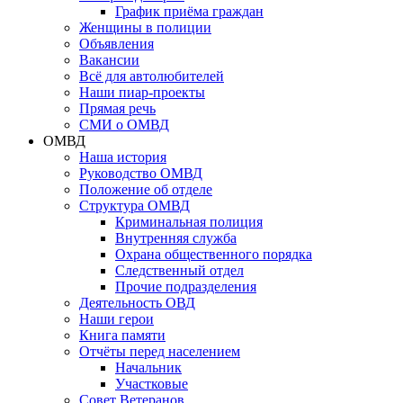
График приёма граждан
Женщины в полиции
Объявления
Вакансии
Всё для автолюбителей
Наши пиар-проекты
Прямая речь
СМИ о ОМВД
ОМВД
Наша история
Руководство ОМВД
Положение об отделе
Структура ОМВД
Криминальная полиция
Внутренняя служба
Охрана общественного порядка
Следственный отдел
Прочие подразделения
Деятельность ОВД
Наши герои
Книга памяти
Отчёты перед населением
Начальник
Участковые
Совет Ветеранов