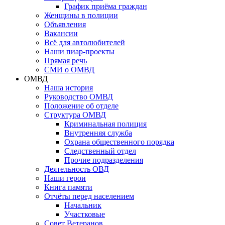
График приёма граждан
Женщины в полиции
Объявления
Вакансии
Всё для автолюбителей
Наши пиар-проекты
Прямая речь
СМИ о ОМВД
ОМВД
Наша история
Руководство ОМВД
Положение об отделе
Структура ОМВД
Криминальная полиция
Внутренняя служба
Охрана общественного порядка
Следственный отдел
Прочие подразделения
Деятельность ОВД
Наши герои
Книга памяти
Отчёты перед населением
Начальник
Участковые
Совет Ветеранов