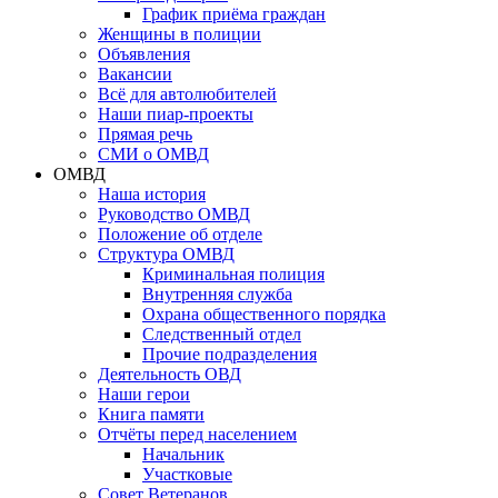
График приёма граждан
Женщины в полиции
Объявления
Вакансии
Всё для автолюбителей
Наши пиар-проекты
Прямая речь
СМИ о ОМВД
ОМВД
Наша история
Руководство ОМВД
Положение об отделе
Структура ОМВД
Криминальная полиция
Внутренняя служба
Охрана общественного порядка
Следственный отдел
Прочие подразделения
Деятельность ОВД
Наши герои
Книга памяти
Отчёты перед населением
Начальник
Участковые
Совет Ветеранов