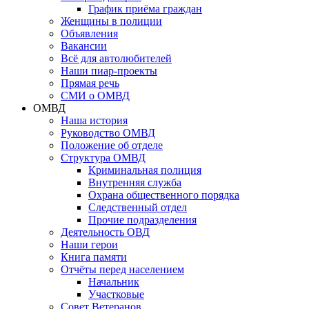
График приёма граждан
Женщины в полиции
Объявления
Вакансии
Всё для автолюбителей
Наши пиар-проекты
Прямая речь
СМИ о ОМВД
ОМВД
Наша история
Руководство ОМВД
Положение об отделе
Структура ОМВД
Криминальная полиция
Внутренняя служба
Охрана общественного порядка
Следственный отдел
Прочие подразделения
Деятельность ОВД
Наши герои
Книга памяти
Отчёты перед населением
Начальник
Участковые
Совет Ветеранов