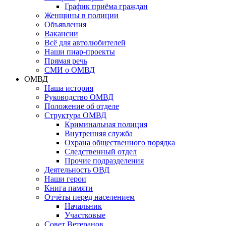
График приёма граждан
Женщины в полиции
Объявления
Вакансии
Всё для автолюбителей
Наши пиар-проекты
Прямая речь
СМИ о ОМВД
ОМВД
Наша история
Руководство ОМВД
Положение об отделе
Структура ОМВД
Криминальная полиция
Внутренняя служба
Охрана общественного порядка
Следственный отдел
Прочие подразделения
Деятельность ОВД
Наши герои
Книга памяти
Отчёты перед населением
Начальник
Участковые
Совет Ветеранов