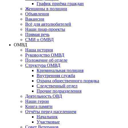
График приёма граждан
Женщины в полиции
Объявления
Вакансии
Всё для автолюбителей
Наши пиар-проекты
Прямая речь
СМИ о ОМВД
ОМВД
Наша история
Руководство ОМВД
Положение об отделе
Структура ОМВД
Криминальная полиция
Внутренняя служба
Охрана общественного порядка
Следственный отдел
Прочие подразделения
Деятельность ОВД
Наши герои
Книга памяти
Отчёты перед населением
Начальник
Участковые
Совет Ветеранов