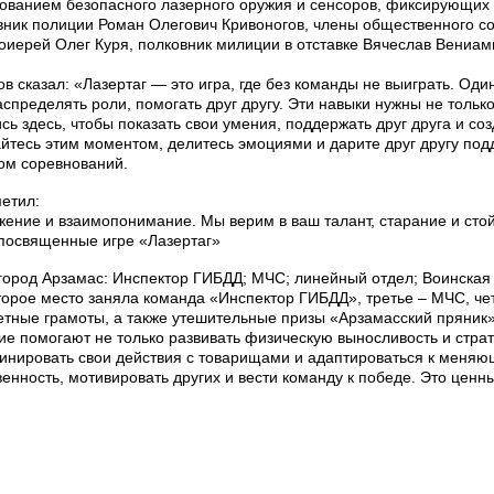
зованием безопасного лазерного оружия и сенсоров, фиксирующих
овник полиции Роман Олегович Кривоногов, члены общественного с
отоиерей Олег Куря, полковник милиции в отставке Вячеслав Вени
 сказал: «Лазертаг — это игра, где без команды не выиграть. Оди
пределять роли, помогать друг другу. Эти навыки нужны не только в
ь здесь, чтобы показать свои умения, поддержать друг друга и с
тесь этим моментом, делитесь эмоциями и дарите друг другу под
лом соревнований.
етил:
жение и взаимопонимание. Мы верим в ваш талант, старание и стой
, посвященные игре «Лазертаг»
а город Арзамас: Инспектор ГИБДД; МЧС; линейный отдел; Воинская
второе место заняла команда «Инспектор ГИБДД», третье – МЧС, че
етные грамоты, а также утешительные призы «Арзамасский пряник»
ие помогают не только развивать физическую выносливость и стра
инировать свои действия с товарищами и адаптироваться к меняющ
венность, мотивировать других и вести команду к победе. Это ценны