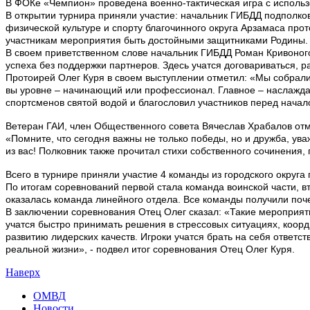
В ФОКе «Чемпион» проведена военно-тактическая игра с исполь
В открытии турнира приняли участие: начальник ГИБДД подполк
физической культуре и спорту благочинного округа Арзамаса пр
участникам мероприятия быть достойными защитниками Родины.
В своем приветственном слове начальник ГИБДД Роман Кривоногов
успеха без поддержки партнеров. Здесь учатся договариваться, рас
Протоирей Олег Куря в своем выступлении отметил: «Мы собралис
вы уровне – начинающий или профессионал. Главное – наслаждай
спортсменов святой водой и благословил участников перед нача
Ветеран ГАИ, член Общественного совета Вячеслав Храбалов отм
«Помните, что сегодня важны не только победы, но и дружба, ува
из вас! Полковник также прочитал стихи собственного сочинения
Всего в турнире приняли участие 4 команды из городского округ
По итогам соревнований первой стала команда воинской части, 
оказалась команда линейного отдела. Все команды получили поч
В заключении соревнования Отец Олег сказал: «Такие мероприят
учатся быстро принимать решения в стрессовых ситуациях, коорд
развитию лидерских качеств. Игроки учатся брать на себя ответст
реальной жизни», - подвел итог соревнования Отец Олег Куря.
Наверх
ОМВД
Новости