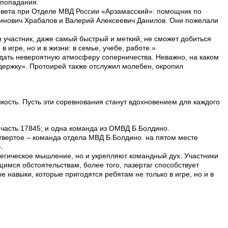
 попадания.
овета при Отделе МВД России «Арзамасский»: помощник по
аминович Храбалов и Валерий Алексеевич Данилов. Они пожелали
н участник, даже самый быстрый и меткий, не сможет добиться
 игре, но и в жизни: в семье, учебе, работе.»
оздать невероятную атмосферу соперничества. Неважно, на каком
держку». Протоирей также отслужил молебен, окропил
кость. Пусть эти соревнования станут вдохновением для каждого
 часть 17845; и одна команда из ОМВД Б.Болдино.
твертое – команда отдела МВД Б.Болдино. на пятом месте
.
тегическое мышление, но и укрепляют командный дух. Участники
имся обстоятельствам, более того, лазертаг способствует
е навыки, которые пригодятся ребятам не только в игре, но и в