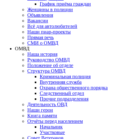
График приёма граждан
Женщины в полиции
Объявления
Вакансии
Всё для автолюбителей
Наши пиар-проекты
Прямая речь
СМИ о ОМВД
ОМВД
Наша история
Руководство ОМВД
Положение об отделе
Структура ОМВД
Криминальная полиция
Внутренняя служба
Охрана общественного порядка
Следственный отдел
Прочие подразделения
Деятельность ОВД
Наши герои
Книга памяти
Отчёты перед населением
Начальник
Участковые
Совет Ветеранов