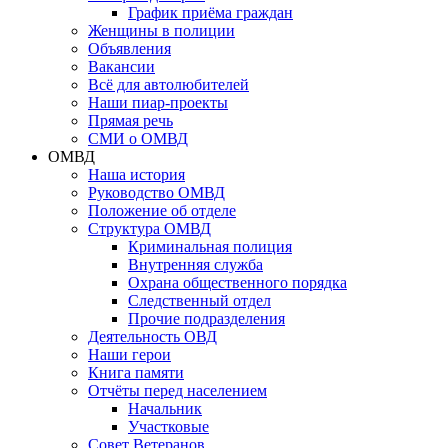
График приёма граждан
Женщины в полиции
Объявления
Вакансии
Всё для автолюбителей
Наши пиар-проекты
Прямая речь
СМИ о ОМВД
ОМВД
Наша история
Руководство ОМВД
Положение об отделе
Структура ОМВД
Криминальная полиция
Внутренняя служба
Охрана общественного порядка
Следственный отдел
Прочие подразделения
Деятельность ОВД
Наши герои
Книга памяти
Отчёты перед населением
Начальник
Участковые
Совет Ветеранов