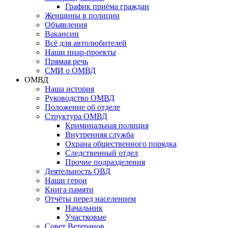
График приёма граждан
Женщины в полиции
Объявления
Вакансии
Всё для автолюбителей
Наши пиар-проекты
Прямая речь
СМИ о ОМВД
ОМВД
Наша история
Руководство ОМВД
Положение об отделе
Структура ОМВД
Криминальная полиция
Внутренняя служба
Охрана общественного порядка
Следственный отдел
Прочие подразделения
Деятельность ОВД
Наши герои
Книга памяти
Отчёты перед населением
Начальник
Участковые
Совет Ветеранов