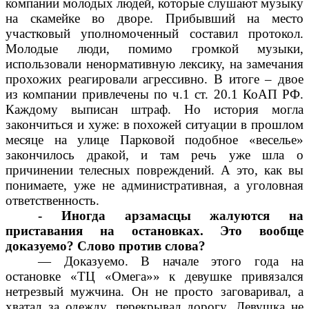
компании молодых людей, которые слушают музыку
на скамейке во дворе. Прибывший на место
участковый уполномоченный составил протокол.
Молодые люди, помимо громкой музыки,
использовали ненормативную лексику, на замечания
прохожих реагировали агрессивно. В итоге – двое
из компании привлечены по ч.1 ст. 20.1 КоАП РФ.
Каждому выписан штраф. Но история могла
закончиться и хуже: в похожей ситуации в прошлом
месяце на улице Парковой подобное «веселье»
закончилось дракой, и там речь уже шла о
причинении телесных повреждений. А это, как вы
понимаете, уже не административная, а уголовная
ответственность.
- Иногда арзамасцы жалуются на
приставания на остановках. Это вообще
доказуемо? Слово против слова?
— Доказуемо. В начале этого года на
остановке «ТЦ «Омега»» к девушке привязался
нетрезвый мужчина. Он не просто заговаривал, а
хватал за одежду, перекрывал дорогу. Девушка не