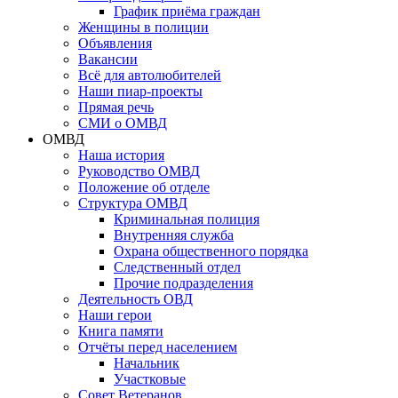
График приёма граждан
Женщины в полиции
Объявления
Вакансии
Всё для автолюбителей
Наши пиар-проекты
Прямая речь
СМИ о ОМВД
ОМВД
Наша история
Руководство ОМВД
Положение об отделе
Структура ОМВД
Криминальная полиция
Внутренняя служба
Охрана общественного порядка
Следственный отдел
Прочие подразделения
Деятельность ОВД
Наши герои
Книга памяти
Отчёты перед населением
Начальник
Участковые
Совет Ветеранов