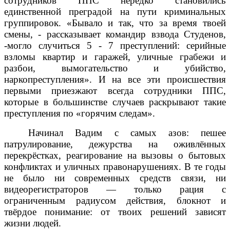
сотрудников ППС нередко становились
единственной преградой на пути криминальных
группировок. «Бывало и так, что за время твоей
смены, - рассказывает командир взвода Студенов,
-могло случиться 5 - 7 преступлений: серийные
взломы квартир и гаражей, уличные грабежи и
разбои, вымогательство и убийство,
наркопреступления». И на все эти происшествия
первыми приезжают всегда сотрудники ППС,
которые в большинстве случаев раскрывают такие
преступления по «горячим следам».
Начинал Вадим с самых азов: пешее
патрулирование, дежурства на оживлённых
перекрёстках, реагирование на вызовы о бытовых
конфликтах и уличных правонарушениях. В те годы
не было ни современных средств связи, ни
видеорегистраторов — только рация с
ограниченным радиусом действия, блокнот и
твёрдое понимание: от твоих решений зависят
жизни людей.