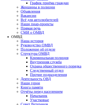
График приёма граждан
Женщины в полиции
Объявления
Вакансии
Всё для автолюбителей
Наши пиар-проекты
Прямая речь
СМИ о ОМВД
ОМВД
Наша история
Руководство ОМВД
Положение об отделе
Структура ОМВД
Криминальная полиция
Внутренняя служба
Охрана общественного порядка
Следственный отдел
Прочие подразделения
Деятельность ОВД
Наши герои
Книга памяти
Отчёты перед населением
Начальник
Участковые
Совет Ветеранов