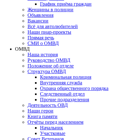
График приёма граждан
Женщины в полиции
Объявления
Вакансии
Всё для автолюбителей
Наши пиар-проекты
Прямая речь
СМИ о ОМВД
ОМВД
Наша история
Руководство ОМВД
Положение об отделе
Структура ОМВД
Криминальная полиция
Внутренняя служба
Охрана общественного порядка
Следственный отдел
Прочие подразделения
Деятельность ОВД
Наши герои
Книга памяти
Отчёты перед населением
Начальник
Участковые
Совет Ветеранов